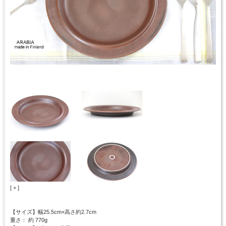
[ + ]
【サイズ】幅25.5cm×高さ約2.7cm
重さ： 約 770g