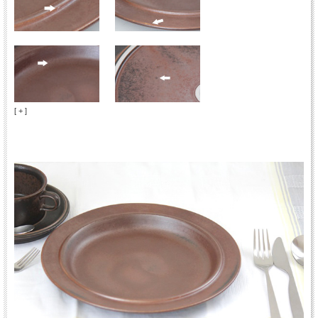
[ + ]