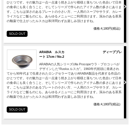
ひとつです。その魅力は一点一点違う焼き上がり模様と落ちついた色合いで日本
の食卓にも良く合うこと、そしてシリーズで作られたアイテム数の多さにありま
す。こちらは深さのあるプレートの小さい方、一人用のスープやサラダ、カレー
ライスなどご飯ものにも。あらゆるメニューにご利用頂けます。深みのある茶系
の釉薬で仕上がったルスカは和洋問わずお楽しみ頂けますね。
価格:4,180円(税込)
SOLD OUT
ARABIA ルスカ ディーププレ
ート 17cm / No.2
ARABIAの人気シリーズUlla Procopeウラ・プロコッペが
デザインした“Ruska ルスカ”。1960年代初頭に発表され
てから90年代まで生産されたロングセラーでありARABIA製品を代表する作品の
ひとつです。その魅力は一点一点違う焼き上がり模様と落ちついた色合いで日本
の食卓にも良く合うこと、そしてシリーズで作られたアイテム数の多さにありま
す。こちらは深さのあるプレートの小さい方、一人用のスープやサラダ、カレー
ライスなどご飯ものにも。あらゆるメニューにご利用頂けます。深みのある茶系
の釉薬で仕上がったルスカは和洋問わずお楽しみ頂けますね。
価格:4,180円(税込)
SOLD OUT