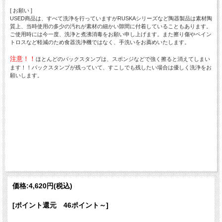
[ お願い ]
USED商品は、すべて洗浄を行っていますがRUSKAシリーズなど陶器製品は素材陶
質上、当時使用の多少の汚れが素材の細かい隙間に付着していることもあります。
ご使用時には今一度、洗浄と煮沸消毒をお願い申し上げます。また擦り傷やペイン
トロスなど軽減のため食器洗浄機ではなく、手洗いをお薦めいたします。
注意！！
ほとんどのバックスタンプは、スポンジなどで強く擦ると消えてしまい
ます！！バックスタンプが残っていて、すこしでも残したい場合は優しく洗浄をお
願いします。
価格:
4,620円
(税込)
[ポイント還元 46ポイント～]