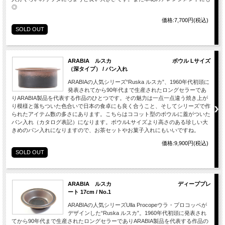
◎
価格:7,700円(税込)
SOLD OUT
ARABIA ルスカ ボウル Lサイズ
（深タイプ） / パン入れ
ARABIAの人気シリーズ“Ruska ルスカ”、1960年代初頭に
発表されてから90年代まで生産されたロングセラーであ
りARABIA製品を代表する作品のひとつです。その魅力は一点一点違う焼き上が
り模様と落ちついた色合いで日本の食卓にも良く合うこと、そしてシリーズで作
られたアイテム数の多さにあります。こちらはココット型のボウルに蓋がついた
パン入れ（カタログ表記）になります。ボウルLサイズより高さのある珍しい大
きめのパン入れになりますので、お茶セットやお菓子入れにもいいですね。
価格:9,900円(税込)
SOLD OUT
ARABIA ルスカ ディーププレ
ート 17cm / No.1
ARABIAの人気シリーズUlla Procopeウラ・プロコッペが
デザインした“Ruska ルスカ”。1960年代初頭に発表され
てから90年代まで生産されたロングセラーでありARABIA製品を代表する作品の