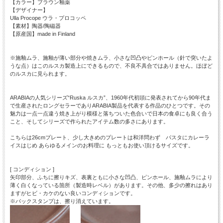
【カラー】ブラウン釉薬
【デザイナー】
Ulla Procope ウラ・プロコッペ
【素材】陶器/陶磁器
【原産国】made in Finland
※施釉ムラ、施釉が薄い部分や焼きムラ、小さな凹凸やピンホール（針で突いたよ
うな点）はこのルスカ製造上にできるもので、不良不具合ではありません。ほぼど
のルスカに見られます。
ARABIAの人気シリーズ“Ruska ルスカ”、1960年代初頭に発表されてから90年代ま
で生産されたロングセラーでありARABIA製品を代表する作品のひとつです。その
魅力は一点一点違う焼き上がり模様と落ちついた色合いで日本の食卓にも良く合う
こと、そしてシリーズで作られたアイテム数の多さにあります。
こちらは26cmプレート、少し大きめのプレートは和洋問わず パスタにカレーラ
イスはじめ あらゆるメインのお料理に もっともお使い頂けるサイズです。
[ コンディション ]
矢印部分、ふちに擦りキズ、表裏ともに小さな凹凸、ピンホール、施釉ムラにより
薄く白くなっている箇所（製造時レベル）があります。その他、多少の擦れはあり
ますがヒビ・カケのない良いコンディションです。
※バックスタンプは、擦り消えています。