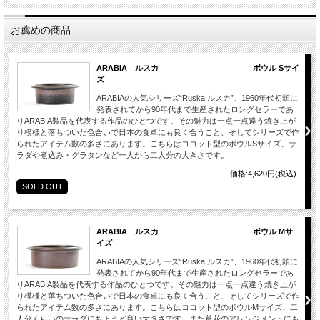
お薦めの商品
ARABIA ルスカ ボウル Sサイ
ズ
ARABIAの人気シリーズ“Ruska ルスカ”、1960年代初頭に
発表されてから90年代まで生産されたロングセラーであ
りARABIA製品を代表する作品のひとつです。その魅力は一点一点違う焼き上が
り模様と落ちついた色合いで日本の食卓にも良く合うこと、そしてシリーズで作
られたアイテム数の多さにあります。こちらはココット型のボウルSサイズ、サ
ラダや煮込み・グラタンなど一人から二人分の大きさです。
価格:4,620円(税込)
SOLD OUT
ARABIA ルスカ ボウル Mサ
イズ
ARABIAの人気シリーズ“Ruska ルスカ”、1960年代初頭に
発表されてから90年代まで生産されたロングセラーであ
りARABIA製品を代表する作品のひとつです。その魅力は一点一点違う焼き上が
り模様と落ちついた色合いで日本の食卓にも良く合うこと、そしてシリーズで作
られたアイテム数の多さにあります。こちらはココット型のボウルMサイズ、二
人分くらいのサラダにちょうど良い大きさです。また草花のアレンジメントにも