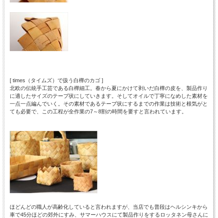
[ times（タイムズ）で扱う白樺のカゴ ]
北欧の伝統手工芸である白樺細工。春から夏にかけて剥いだ白樺の皮を、製品作り
に適したサイズのテープ状にしていきます。そしてオイルで丁寧になめした素材を
一点一点編んでいく。その素材であるテープ状にするまでの作業は技術と根気がと
ても必要で、この工程が全作業の7～8割の時間を要すと言われています。
ほどんどの職人が高齢化していると言われますが、当店でも普段はヘルシンキから
車で45分ほどの郊外にすみ、サマーハウスにて製品作りをするロッタネン母さんに