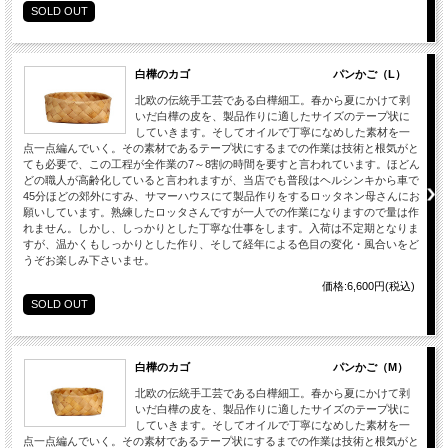
SOLD OUT
白樺のカゴ パンかご（L）
北欧の伝統手工芸である白樺細工。春から夏にかけて剥
いだ白樺の皮を、製品作りに適したサイズのテープ状に
していきます。そしてオイルで丁寧になめした素材を一
点一点編んでいく。その素材であるテープ状にするまでの作業は技術と根気がと
ても必要で、この工程が全作業の7～8割の時間を要すと言われています。ほどん
どの職人が高齢化していると言われますが、当店でも普段はヘルシンキから車で
45分ほどの郊外にすみ、サマーハウスにて製品作りをするロッタネン母さんにお
願いしています。熟練したロッタさんですが一人での作業になりますので量は作
れません。しかし、しっかりとした丁寧な仕事をします。入荷は不定期となりま
すが、温かくもしっかりとした作り、そして経年による色目の変化・風合いをど
うぞお楽しみ下さいませ。
価格:6,600円(税込)
SOLD OUT
白樺のカゴ パンかご（M）
北欧の伝統手工芸である白樺細工。春から夏にかけて剥
いだ白樺の皮を、製品作りに適したサイズのテープ状に
していきます。そしてオイルで丁寧になめした素材を一
点一点編んでいく。その素材であるテープ状にするまでの作業は技術と根気がと