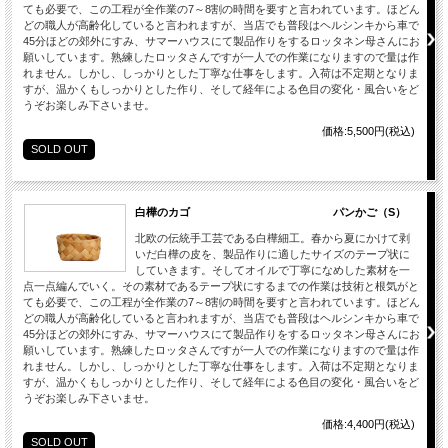
ても必要で、この工程が全作業の7～8割の時間を要すと言われています。ほどん
どの職人が高齢化していると言われますが、当店でも普段はヘルシンキから車で
45分ほどの郊外にすみ、サマーハウスにて製品作りをするロッタネン母さんにお
願いしています。熟練したロッタさんですが一人での作業になりますので量は作
れません。しかし、しっかりとした丁寧な仕事をします。入荷は不定期となりま
すが、温かくもしっかりとした作り、そして経年による色目の変化・風合いをど
うぞお楽しみ下さいませ。
価格:5,500円(税込)
SOLD OUT
白樺のカゴ パンかご（S）
北欧の伝統手工芸である白樺細工。春から夏にかけて剥
いだ白樺の皮を、製品作りに適したサイズのテープ状に
していきます。そしてオイルで丁寧になめした素材を一
点一点編んでいく。その素材であるテープ状にするまでの作業は技術と根気がと
ても必要で、この工程が全作業の7～8割の時間を要すと言われています。ほどん
どの職人が高齢化していると言われますが、当店でも普段はヘルシンキから車で
45分ほどの郊外にすみ、サマーハウスにて製品作りをするロッタネン母さんにお
願いしています。熟練したロッタさんですが一人での作業になりますので量は作
れません。しかし、しっかりとした丁寧な仕事をします。入荷は不定期となりま
すが、温かくもしっかりとした作り、そして経年による色目の変化・風合いをど
うぞお楽しみ下さいませ。
価格:4,400円(税込)
SOLD OUT