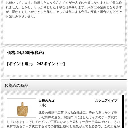
お願いしています。熟練したロッタさんですが一人での作業になりますので量は作
れません。しかし、しっかりとした丁寧な仕事をします。入荷は不定期となります
が、温かくもしっかりとした作り、そして経年による色目の変化・風合いをどうぞ
お楽しみ下さいませ。
価格:
24,200円
(税込)
[ポイント還元 242ポイント～]
お薦めの商品
白樺のカゴ スクエアタイプ
（小）
北欧の伝統手工芸である白樺細工。春から夏にかけて剥
いだ白樺の皮を、製品作りに適したサイズのテープ状に
していきます。そしてオイルで丁寧になめした素材を一点一点編んでいく。その
素材であるテープ状にするまでの作業は技術と根気がとても必要で、この工程が