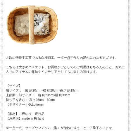
北欧の伝統手工芸である白樺細工。一点一点手作りの温かみのあるカゴです。
こちらは大きめバスケット、お買物かごとしてのご利用はもちろんのこと、お気に
入りのアイテムの収納やインテリアとしてもお楽しみ頂けます。
【サイズ】
底サイズ： 縦 約20cm ×横 約28cm×高さ 約19cm
上部開口部サイズ： 縦 約23cm×横 約33cm
持ち手を含む： 高さ25cm～30cm
【デザイナー】G,Lottanen
【素材】白樺の皮 現行品
【原産国】made in Finland
※一点一点、サイズやフォルム（型）が微妙に違うことご了承下さいませ。