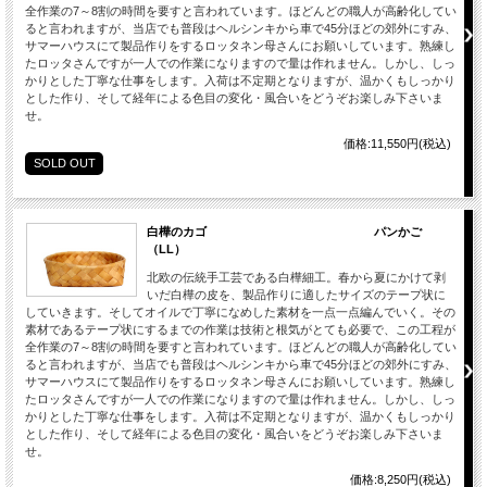
全作業の7～8割の時間を要すと言われています。ほどんどの職人が高齢化してい
ると言われますが、当店でも普段はヘルシンキから車で45分ほどの郊外にすみ、
サマーハウスにて製品作りをするロッタネン母さんにお願いしています。熟練し
たロッタさんですが一人での作業になりますので量は作れません。しかし、しっ
かりとした丁寧な仕事をします。入荷は不定期となりますが、温かくもしっかり
とした作り、そして経年による色目の変化・風合いをどうぞお楽しみ下さいま
せ。
価格:11,550円(税込)
SOLD OUT
白樺のカゴ パンかご
（LL）
北欧の伝統手工芸である白樺細工。春から夏にかけて剥
いだ白樺の皮を、製品作りに適したサイズのテープ状に
していきます。そしてオイルで丁寧になめした素材を一点一点編んでいく。その
素材であるテープ状にするまでの作業は技術と根気がとても必要で、この工程が
全作業の7～8割の時間を要すと言われています。ほどんどの職人が高齢化してい
ると言われますが、当店でも普段はヘルシンキから車で45分ほどの郊外にすみ、
サマーハウスにて製品作りをするロッタネン母さんにお願いしています。熟練し
たロッタさんですが一人での作業になりますので量は作れません。しかし、しっ
かりとした丁寧な仕事をします。入荷は不定期となりますが、温かくもしっかり
とした作り、そして経年による色目の変化・風合いをどうぞお楽しみ下さいま
せ。
価格:8,250円(税込)