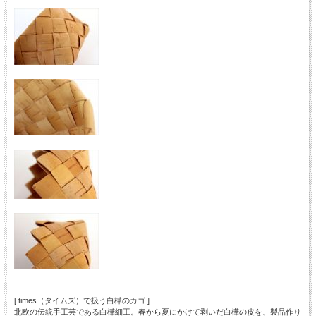
[ times（タイムズ）で扱う白樺のカゴ ]
北欧の伝統手工芸である白樺細工。春から夏にかけて剥いだ白樺の皮を、製品作り