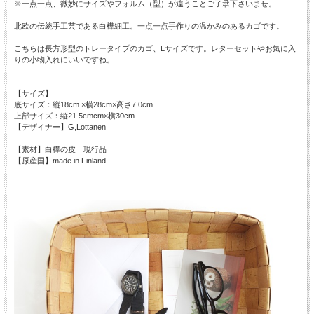
※一点一点、微妙にサイズやフォルム（型）が違うことご了承下さいませ。
北欧の伝統手工芸である白樺細工。一点一点手作りの温かみのあるカゴです。
こちらは長方形型のトレータイプのカゴ、Lサイズです。レターセットやお気に入
りの小物入れにいいですね。
【サイズ】
底サイズ：縦18cm ×横28cm×高さ7.0cm
上部サイズ：縦21.5cmcm×横30cm
【デザイナー】G,Lottanen
【素材】白樺の皮 現行品
【原産国】made in Finland