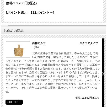
価格:
13,200円
(税込)
[ポイント還元 132ポイント～]
お薦めの商品
白樺のカゴ スクエアタイプ
（小）
北欧の伝統手工芸である白樺細工。春から夏にかけて剥
いだ白樺の皮を、製品作りに適したサイズのテープ状に
していきます。そしてオイルで丁寧になめした素材を一点一点編んでいく。その
素材であるテープ状にするまでの作業は技術と根気がとても必要で、この工程が
全作業の7～8割の時間を要すと言われています。ほどんどの職人が高齢化してい
ると言われますが、当店でも普段はヘルシンキから車で45分ほどの郊外にすみ、
サマーハウスにて製品作りをするロッタネン母さんにお願いしています。熟練し
たロッタさんですが一人での作業になりますので量は作れません。しかし、しっ
かりとした丁寧な仕事をします。入荷は不定期となりますが、温かくもしっかり
とした作り、そして経年による色目の変化・風合いをどうぞお楽しみ下さいま
せ。
価格:11,550円(税込)
SOLD OUT