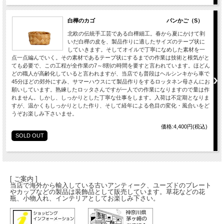
白樺のカゴ パンかご（S）
北欧の伝統手工芸である白樺細工。春から夏にかけて剥
いだ白樺の皮を、製品作りに適したサイズのテープ状に
していきます。そしてオイルで丁寧になめした素材を一
点一点編んでいく。その素材であるテープ状にするまでの作業は技術と根気がと
ても必要で、この工程が全作業の7～8割の時間を要すと言われています。ほどん
どの職人が高齢化していると言われますが、当店でも普段はヘルシンキから車で
45分ほどの郊外にすみ、サマーハウスにて製品作りをするロッタネン母さんにお
願いしています。熟練したロッタさんですが一人での作業になりますので量は作
れません。しかし、しっかりとした丁寧な仕事をします。入荷は不定期となりま
すが、温かくもしっかりとした作り、そして経年による色目の変化・風合いをど
うぞお楽しみ下さいませ。
価格:4,400円(税込)
SOLD OUT
[ ご案内 ]
当店で海外から輸入している古いアンティーク、ユーズドのプレート
やカップなどの製品は装飾品として販売しています。草花などの花
瓶、小物入れ、インテリアとしてお楽しみ下さい。