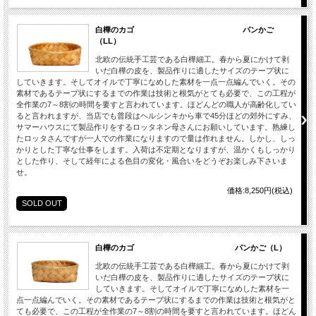
白樺のカゴ パンかご
（LL）
北欧の伝統手工芸である白樺細工。春から夏にかけて剥
いだ白樺の皮を、製品作りに適したサイズのテープ状に
していきます。そしてオイルで丁寧になめした素材を一点一点編んでいく。その
素材であるテープ状にするまでの作業は技術と根気がとても必要で、この工程が
全作業の7～8割の時間を要すと言われています。ほどんどの職人が高齢化してい
ると言われますが、当店でも普段はヘルシンキから車で45分ほどの郊外にすみ、
サマーハウスにて製品作りをするロッタネン母さんにお願いしています。熟練し
たロッタさんですが一人での作業になりますので量は作れません。しかし、しっ
かりとした丁寧な仕事をします。入荷は不定期となりますが、温かくもしっかり
とした作り、そして経年による色目の変化・風合いをどうぞお楽しみ下さいま
せ。
価格:8,250円(税込)
SOLD OUT
白樺のカゴ パンかご（L）
北欧の伝統手工芸である白樺細工。春から夏にかけて剥
いだ白樺の皮を、製品作りに適したサイズのテープ状に
していきます。そしてオイルで丁寧になめした素材を一
点一点編んでいく。その素材であるテープ状にするまでの作業は技術と根気がと
ても必要で、この工程が全作業の7～8割の時間を要すと言われています。ほどん