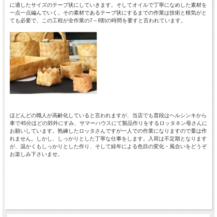
に適したサイズのテープ状にしていきます。そしてオイルで丁寧になめした素材を
一点一点編んでいく。その素材であるテープ状にするまでの作業は技術と根気がと
ても必要で、この工程が全作業の7～8割の時間を要すと言われています。
ほどんどの職人が高齢化していると言われますが、当店でも普段はヘルシンキから
車で45分ほどの郊外にすみ、サマーハウスにて製品作りをするロッタネン母さんに
お願いしています。熟練したロッタさんですが一人での作業になりますので量は作
れません。しかし、しっかりとした丁寧な仕事をします。入荷は不定期となります
が、温かくもしっかりとした作り、そして経年による色目の変化・風合いをどうぞ
お楽しみ下さいませ。