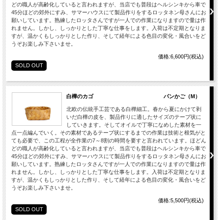
どの職人が高齢化していると言われますが、当店でも普段はヘルシンキから車で
45分ほどの郊外にすみ、サマーハウスにて製品作りをするロッタネン母さんにお
願いしています。熟練したロッタさんですが一人での作業になりますので量は作
れません。しかし、しっかりとした丁寧な仕事をします。入荷は不定期となりま
すが、温かくもしっかりとした作り、そして経年による色目の変化・風合いをど
うぞお楽しみ下さいませ。
価格:6,600円(税込)
SOLD OUT
白樺のカゴ パンかご（M）
北欧の伝統手工芸である白樺細工。春から夏にかけて剥
いだ白樺の皮を、製品作りに適したサイズのテープ状に
していきます。そしてオイルで丁寧になめした素材を一
点一点編んでいく。その素材であるテープ状にするまでの作業は技術と根気がと
ても必要で、この工程が全作業の7～8割の時間を要すと言われています。ほどん
どの職人が高齢化していると言われますが、当店でも普段はヘルシンキから車で
45分ほどの郊外にすみ、サマーハウスにて製品作りをするロッタネン母さんにお
願いしています。熟練したロッタさんですが一人での作業になりますので量は作
れません。しかし、しっかりとした丁寧な仕事をします。入荷は不定期となりま
すが、温かくもしっかりとした作り、そして経年による色目の変化・風合いをど
うぞお楽しみ下さいませ。
価格:5,500円(税込)
SOLD OUT