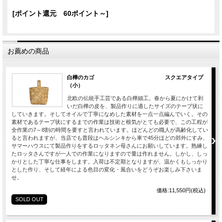
[ポイント還元 60ポイント～]
お薦めの商品
白樺のカゴ スクエアタイプ
（小）
北欧の伝統手工芸である白樺細工。春から夏にかけて剥
いだ白樺の皮を、製品作りに適したサイズのテープ状に
していきます。そしてオイルで丁寧になめした素材を一点一点編んでいく。その
素材であるテープ状にするまでの作業は技術と根気がとても必要で、この工程が
全作業の7～8割の時間を要すと言われています。ほどんどの職人が高齢化してい
ると言われますが、当店でも普段はヘルシンキから車で45分ほどの郊外にすみ、
サマーハウスにて製品作りをするロッタネン母さんにお願いしています。熟練し
たロッタさんですが一人での作業になりますので量は作れません。しかし、しっ
かりとした丁寧な仕事をします。入荷は不定期となりますが、温かくもしっかり
とした作り、そして経年による色目の変化・風合いをどうぞお楽しみ下さいま
せ。
価格:11,550円(税込)
SOLD OUT