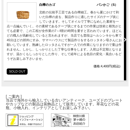
白樺のカゴ パンかご（S）
北欧の伝統手工芸である白樺細工。春から夏にかけて剥
いだ白樺の皮を、製品作りに適したサイズのテープ状に
していきます。そしてオイルで丁寧になめした素材を一
点一点編んでいく。その素材であるテープ状にするまでの作業は技術と根気がと
ても必要で、この工程が全作業の7～8割の時間を要すと言われています。ほどん
どの職人が高齢化していると言われますが、当店でも普段はヘルシンキから車で
45分ほどの郊外にすみ、サマーハウスにて製品作りをするロッタネン母さんにお
願いしています。熟練したロッタさんですが一人での作業になりますので量は作
れません。しかし、しっかりとした丁寧な仕事をします。入荷は不定期となりま
すが、温かくもしっかりとした作り、そして経年による色目の変化・風合いをど
うぞお楽しみ下さいませ。
価格:4,400円(税込)
SOLD OUT
[ ご案内 ]
当店で海外から輸入している古いアンティーク、ユーズドのプレート
やカップなどの製品は装飾品として販売しています。草花などの花
瓶、小物入れ、インテリアとしてお楽しみ下さい。