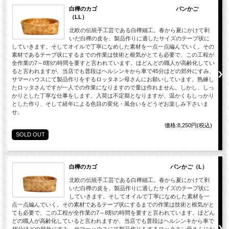
白樺のカゴ パンかご
（LL）
北欧の伝統手工芸である白樺細工。春から夏にかけて剥
いだ白樺の皮を、製品作りに適したサイズのテープ状に
していきます。そしてオイルで丁寧になめした素材を一点一点編んでいく。その
素材であるテープ状にするまでの作業は技術と根気がとても必要で、この工程が
全作業の7～8割の時間を要すと言われています。ほどんどの職人が高齢化してい
ると言われますが、当店でも普段はヘルシンキから車で45分ほどの郊外にすみ、
サマーハウスにて製品作りをするロッタネン母さんにお願いしています。熟練し
たロッタさんですが一人での作業になりますので量は作れません。しかし、しっ
かりとした丁寧な仕事をします。入荷は不定期となりますが、温かくもしっかり
とした作り、そして経年による色目の変化・風合いをどうぞお楽しみ下さいま
せ。
価格:8,250円(税込)
SOLD OUT
白樺のカゴ パンかご（L）
北欧の伝統手工芸である白樺細工。春から夏にかけて剥
いだ白樺の皮を、製品作りに適したサイズのテープ状に
していきます。そしてオイルで丁寧になめした素材を一
点一点編んでいく。その素材であるテープ状にするまでの作業は技術と根気がと
ても必要で、この工程が全作業の7～8割の時間を要すと言われています。ほどん
どの職人が高齢化していると言われますが、当店でも普段はヘルシンキから車で
45分ほどの郊外にすみ、サマーハウスにて製品作りをするロッタネン母さんにお