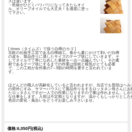
ズは違います。
・乾燥がひどくパリパリになってきたらオイ
ル、オリーブオイルでも大丈夫！を適度に塗っ
て下さい。
[ times（タイムズ）で扱う白樺のカゴ ]
北欧の伝統手工芸である白樺細工。春から夏にかけて剥いだ白樺
の皮を、製品作りに適したサイズのテープ状にしていきます。そ
してオイルで丁寧になめした素材を一点一点編んでいく。その素
材であるテープ状にするまでの作業は技術と根気がとても必要
で、この工程が全作業の7～8割の時間を要すと言われていま
す。
ほどんどの職人が高齢化していると言われますが、当店でも普段はヘルシ
の郊外にすみ、サマーハウスにて製品作りをするロッタネン母さんにお
たロッタさんですが一人での作業になりますので量は作れません。しか
な仕事をします。入荷は不定期となりますが、温かくもしっかりとした
色目の変化・風合いをどうぞお楽しみ下さいませ。
価格:
6,050円
(税込)