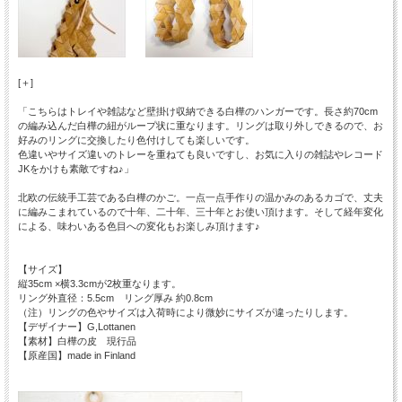
[＋]
「こちらはトレイや雑誌など壁掛け収納できる白樺のハンガーです。長さ約70cm
の編み込んだ白樺の紐がループ状に重なります。リングは取り外しできるので、お
好みのリングに交換したり色付けしても楽しいです。
色違いやサイズ違いのトレーを重ねても良いですし、お気に入りの雑誌やレコード
JKをかけも素敵ですね♪」
北欧の伝統手工芸である白樺のかご。一点一点手作りの温かみのあるカゴで、丈夫
に編みこまれているので十年、二十年、三十年とお使い頂けます。そして経年変化
による、味わいある色目への変化もお楽しみ頂けます♪
【サイズ】
縦35cm ×横3.3cmが2枚重なります。
リング外直径：5.5cm リング厚み 約0.8cm
（注）リングの色やサイズは入荷時により微妙にサイズが違ったりします。
【デザイナー】G,Lottanen
【素材】白樺の皮 現行品
【原産国】made in Finland