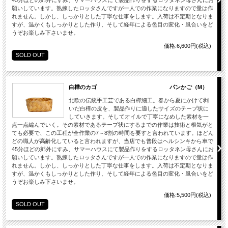
願いしています。熟練したロッタさんですが一人での作業になりますので量は作
れません。しかし、しっかりとした丁寧な仕事をします。入荷は不定期となりま
すが、温かくもしっかりとした作り、そして経年による色目の変化・風合いをど
うぞお楽しみ下さいませ。
価格:6,600円(税込)
SOLD OUT
白樺のカゴ パンかご（M）
北欧の伝統手工芸である白樺細工。春から夏にかけて剥
いだ白樺の皮を、製品作りに適したサイズのテープ状に
していきます。そしてオイルで丁寧になめした素材を一
点一点編んでいく。その素材であるテープ状にするまでの作業は技術と根気がと
ても必要で、この工程が全作業の7～8割の時間を要すと言われています。ほどん
どの職人が高齢化していると言われますが、当店でも普段はヘルシンキから車で
45分ほどの郊外にすみ、サマーハウスにて製品作りをするロッタネン母さんにお
願いしています。熟練したロッタさんですが一人での作業になりますので量は作
れません。しかし、しっかりとした丁寧な仕事をします。入荷は不定期となりま
すが、温かくもしっかりとした作り、そして経年による色目の変化・風合いをど
うぞお楽しみ下さいませ。
価格:5,500円(税込)
SOLD OUT